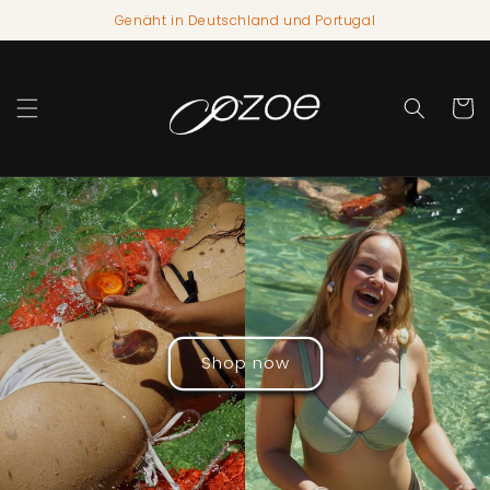
Direkt
Genäht in Deutschland und Portugal
zum
Inhalt
Warenko
Shop now